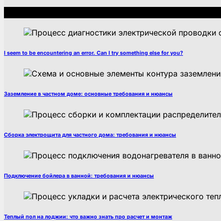
Рекомендуем
I seem to be encountering an error. Can I try something else for you?
Заземление в частном доме: основные требования и нюансы
Сборка электрощита для частного дома: требования и нюансы
Подключение бойлера в ванной: требования и нюансы
Теплый пол на лоджии: что важно знать про расчет и монтаж