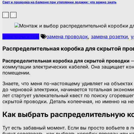
Свет и проводка на балконе при утеплении лоджии: что важно знать
электромонтаж
замена проводок
,
замена розетки
,
у
Распределительная коробка для скрытой про
Распределительная коробка для скрытой проводки
—
коммутации электрических кабелей. Она защищает кон
помещении.
Знаете, что меня по-настоящему удивляет на объектах
до черновой электрики, начинается тотальная экономи
лет стартует увлекательный квест по поиску сгоревше
скрытой проводки. Деталь копеечная, но именно на н
Как выбрать распределительную к
Тут есть забавный момент. Если вы просто вобьете в 
будут советовать, как выбрать коробку передач или к