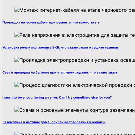
Прокладка интернет кабеля при ремонте: что важно знать
Установка реле напряжения в ЕКБ: что важно знать о защите техники
Свет и проводка на балконе при утеплении лоджии: что важно знать
I seem to be encountering an error. Can I try something else for you?
Заземление в частном доме: основные требования и нюансы