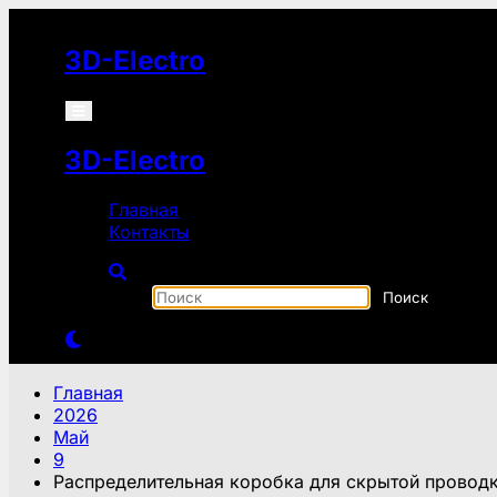
Перейти
к
3D-Electro
содержимому
3D-Electro
Главная
Контакты
Главная
2026
Май
9
Распределительная коробка для скрытой проводк