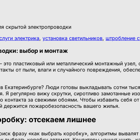
слуги электрика
,
установка светильников
,
штробление с
водки: выбор и монтаж
 это пластиковый или металлический монтажный узел, 
такты от пыли, влаги и случайного повреждения, обесп
 в Екатеринбурге? Люди готовы выкладывать сотни тыс
я. Я регулярно вижу скрутки, сиротливо замотанные из
го контакта за свежими обоями. Чтобы избавить себя от
ей держится пожаробезопасность вашего жилья.
оробку: отсекаем лишнее
поиск фразу «как выбрать коробку», алгоритмы вывалят
ак выбрать коробку автомат. Кондитеры начнут учить, к