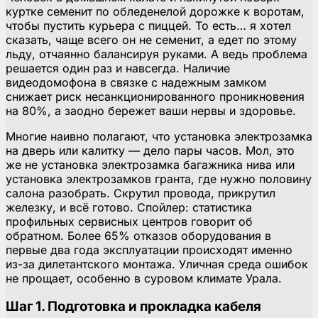
куртке семенит по обледенелой дорожке к воротам,
чтобы пустить курьера с пиццей. То есть… я хотел
сказать, чаще всего он не семенит, а едет по этому
льду, отчаянно балансируя руками. А ведь проблема
решается один раз и навсегда. Наличие
видеодомофона в связке с надежным замком
снижает риск несанкционированного проникновения
на 80%, а заодно бережет ваши нервы и здоровье.
Многие наивно полагают, что установка электрозамка
на дверь или калитку — дело пары часов. Мол, это
же не установка электрозамка багажника нива или
установка электрозамков гранта, где нужно половину
салона разобрать. Скрутил провода, прикрутил
железку, и всё готово. Спойлер: статистика
профильных сервисных центров говорит об
обратном. Более 65% отказов оборудования в
первые два года эксплуатации происходят именно
из-за дилетантского монтажа. Уличная среда ошибок
не прощает, особенно в суровом климате Урала.
Шаг 1. Подготовка и прокладка кабеля