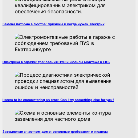
Замена патрона в люстре: причины и когда нужен электрик
Электрика в гараже: требования ПУЭ и нюансы монтажа в ЕКБ
I seem to be encountering an error. Can I try something else for you?
Заземление в частном доме: основные требования и нюансы