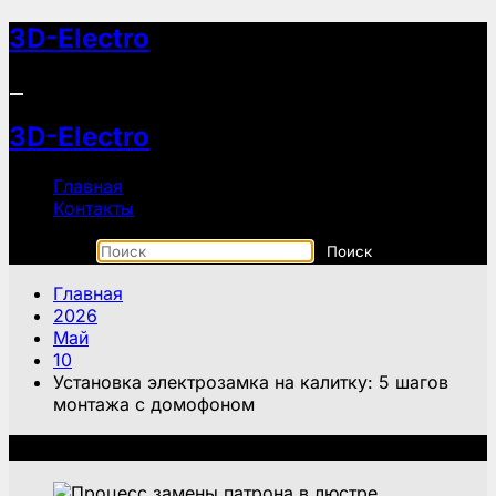
Перейти
3D-Electro
к
содержимому
3D-Electro
Главная
Контакты
Главная
2026
Май
10
Установка электрозамка на калитку: 5 шагов
монтажа с домофоном
Рекомендуем