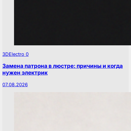
3DElectro
0
Замена патрона в люстре: причины и когда
нужен электрик
07.08.2026