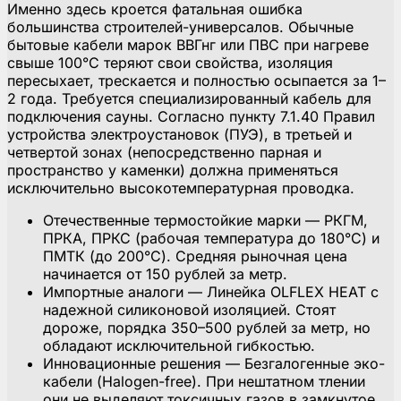
Именно здесь кроется фатальная ошибка
большинства строителей-универсалов. Обычные
бытовые кабели марок ВВГнг или ПВС при нагреве
свыше 100°C теряют свои свойства, изоляция
пересыхает, трескается и полностью осыпается за 1–
2 года. Требуется специализированный кабель для
подключения сауны. Согласно пункту 7.1.40 Правил
устройства электроустановок (ПУЭ), в третьей и
четвертой зонах (непосредственно парная и
пространство у каменки) должна применяться
исключительно высокотемпературная проводка.
Отечественные термостойкие марки — РКГМ,
ПРКА, ПРКС (рабочая температура до 180°C) и
ПМТК (до 200°C). Средняя рыночная цена
начинается от 150 рублей за метр.
Импортные аналоги — Линейка OLFLEX HEAT с
надежной силиконовой изоляцией. Стоят
дороже, порядка 350–500 рублей за метр, но
обладают исключительной гибкостью.
Инновационные решения — Безгалогенные эко-
кабели (Halogen-free). При нештатном тлении
они не выделяют токсичных газов в замкнутое