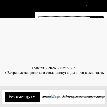
Перейти
3D-Electro
к
содержимому
Главная
2026
Июнь
2
Встраиваемая розетка в столешницу: виды и что важно знать
ебования и нюансы
Сборка электрощита для частного дома: тре
Рекомендуем