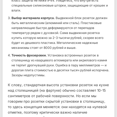
класс защиты не ниже IP44. Убедитесь, что внутри есть
специальные силиконовые шторки, защищающие от крошек и
влаги.
Выбор материала корпуса.
Выдвижной блок розеток должен
быть металлическим (алюминий или сталь). Пластиковые
направляющие быстро деформируются от перепадов
температур рядом с духовкой. Сама выдвижная розетка
купить которую можно за 2-3 тысячи рублей, скорее всего
будет из дешевого пластика. Металлические надежные
механизмы стоят от 8000 рублей и выше.
Точность фрезеровки.
Установка встроенных розеток в
столешницу из кварцевого агломерата или акрилового камня
не терпит дрогнувшей руки. Ошибка в пару миллиметров — и
дорогая плита стоимостью в десятки тысяч рублей испорчена.
Зазоры недопустимы.
К слову, стандартная высота установки розеток на кухне
над столешницей (на фартуке) обычно составляет 10-15
сантиметров от рабочей поверхности. Но если мы
говорим про розетки скрытой установки в столешницу,
то здесь концепция меняется: они находятся на нулевой
отметке, поэтому критически важно наличие