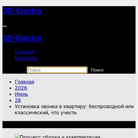
Перейти
3D-Electro
к
содержимому
3D-Electro
Главная
Контакты
Главная
2026
Июнь
28
Установка звонка в квартиру: беспроводной или
классический, что учесть
Рекомендуем