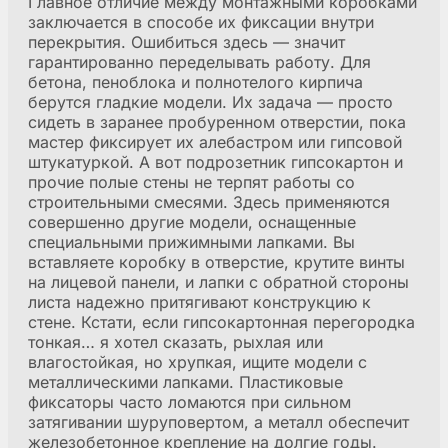
Главное отличие между монтажными коробками
заключается в способе их фиксации внутри
перекрытия. Ошибиться здесь — значит
гарантированно переделывать работу. Для
бетона, пеноблока и полнотелого кирпича
берутся гладкие модели. Их задача — просто
сидеть в заранее пробуренном отверстии, пока
мастер фиксирует их алебастром или гипсовой
штукатуркой. А вот подрозетник гипсокартон и
прочие полые стены не терпят работы со
строительными смесями. Здесь применяются
совершенно другие модели, оснащенные
специальными прижимными лапками. Вы
вставляете коробку в отверстие, крутите винты
на лицевой панели, и лапки с обратной стороны
листа надежно притягивают конструкцию к
стене. Кстати, если гипсокартонная перегородка
тонкая… я хотел сказать, рыхлая или
влагостойкая, но хрупкая, ищите модели с
металлическими лапками. Пластиковые
фиксаторы часто ломаются при сильном
затягивании шуруповертом, а металл обеспечит
железобетонное крепление на долгие годы.