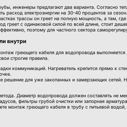
рубы, инженеры предлагают два варианта. Согласно те
ть расход электроэнергии на 30-40 процентов за сез
астках трассы он греет на полную мощность, а там, гд
д греет с одинаковой силой по всей длине, стоит деше
эффективно, поэтому для частного сектора саморегули
ли внутри
Монтаж греющего кабеля для водопровода выполняется 
вои строгие правила.
адки коммуникаций. Нагреватель крепится прямо к стен
очке.
е решение для уже закопанных и замерзающих сетей. Н
метода. Диаметр водопровода должен составлять не ме
адусов, фильтры грубой очистки или запорная арматур
ете монтаж греющего кабеля в трубу с питьевой водой