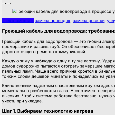
электромонтаж
замена проводок
,
замена розетки
,
усл
Греющий кабель для водопровода: требован
Греющий кабель для водопровода — это гибкий элект
промерзание и разрыв труб. Он обеспечивает беспере
дорогостоящего ремонта коммуникаций.
Каждую зиму я наблюдаю одну и ту же картину. Удар
домов судорожно пытаются отогреть замерзшие магистр
паяльных ламп. Чаще всего причина кроется в баналь
тонким слоем дешевой минваты и понадеялись на удач
Единственным надежным спасательным кругом здесь вы
моментально разбегаются глаза. Ассортимент неверо
высоких. Чтобы система работала безотказно, нужно 
учесть при укладке.
Шаг 1. Выбираем технологию нагрева