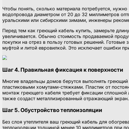
Чтобы понять, сколько материала потребуется, нужно 
водопровода диаметром от 20 до 32 миллиметров опти
уральскими или сибирскими зимами, инженеры рекомен
Перед тем как греющий кабель купить, замерьте длину
увеличивается. Обычно стоимость продаваемой продук
покупки на отрез в пользу готовых решений. Готовые
муфтой и литой евровилкой. Это исключает ошибки пр
Шаг 4. Правильная фиксация к поверхности
Многие владельцы домов берутся выполнять греющий 
пластиковыми хомутами-стяжками. Пластик от постоян
монтаж греющего кабеля требует фиксации сплошной л
также создаст металлизированный отражающий экран. 
Шаг 5. Обустройство теплоизоляции
Без слоя утеплителя ваш греющий кабель для обогрев
теплоизоляции толщиной менее 10 миллиметров при по