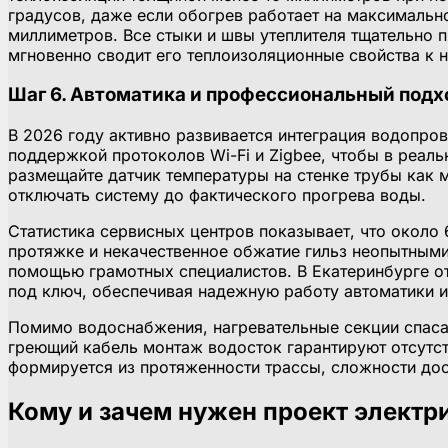
градусов, даже если обогрев работает на максимальн
миллиметров. Все стыки и швы утеплителя тщательно 
мгновенно сводит его теплоизоляционные свойства к 
Шаг 6. Автоматика и профессиональный подх
В 2026 году активно развивается интеграция водопр
поддержкой протоколов Wi-Fi и Zigbee, чтобы в реаль
размещайте датчик температуры на стенке трубы как 
отключать систему до фактического прогрева воды.
Статистика сервисных центров показывает, что около
протяжке и некачественное обжатие гильз неопытным
помощью грамотных специалистов. В Екатеринбурге о
под ключ, обеспечивая надежную работу автоматики 
Помимо водоснабжения, нагревательные секции спаса
греющий кабель монтаж водосток гарантируют отсутс
формируется из протяженности трассы, сложности дос
Кому и зачем нужен проект элект