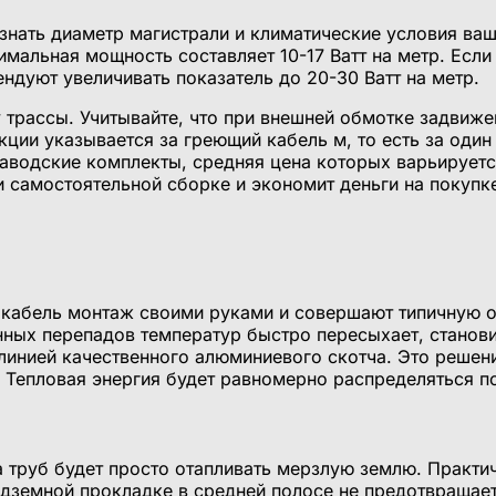
знать диаметр магистрали и климатические условия ваш
мальная мощность составляет 10-17 Ватт на метр. Если
дуют увеличивать показатель до 20-30 Ватт на метр.
 трассы. Учитывайте, что при внешней обмотке задвиже
ции указывается за греющий кабель м, то есть за один
 заводские комплекты, средняя цена которых варьирует
и самостоятельной сборке и экономит деньги на покупк
кабель монтаж своими руками и совершают типичную о
ных перепадов температур быстро пересыхает, станови
инией качественного алюминиевого скотча. Это решени
Тепловая энергия будет равномерно распределяться по
а труб будет просто отапливать мерзлую землю. Практи
дземной прокладке в средней полосе не предотвращает