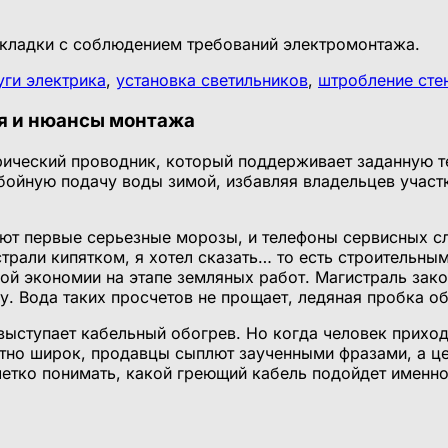
уги электрика
,
установка светильников
,
штробление сте
ия и нюансы монтажа
рический проводник, который поддерживает заданную 
бойную подачу воды зимой, избавляя владельцев участ
яют первые серьезные морозы, и телефоны сервисных с
али кипятком, я хотел сказать… то есть строительным 
ной экономии на этапе земляных работ. Магистраль зак
у. Вода таких просчетов не прощает, ледяная пробка о
ступает кабельный обогрев. Но когда человек приходит
ятно широк, продавцы сыплют заученными фразами, а ц
четко понимать, какой греющий кабель подойдет именно