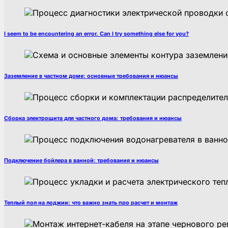
I seem to be encountering an error. Can I try something else for you?
Заземление в частном доме: основные требования и нюансы
Сборка электрощита для частного дома: требования и нюансы
Подключение бойлера в ванной: требования и нюансы
Теплый пол на лоджии: что важно знать про расчет и монтаж