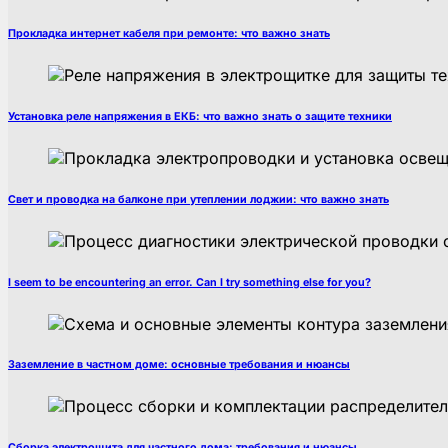
Прокладка интернет кабеля при ремонте: что важно знать
Установка реле напряжения в ЕКБ: что важно знать о защите техники
Свет и проводка на балконе при утеплении лоджии: что важно знать
I seem to be encountering an error. Can I try something else for you?
Заземление в частном доме: основные требования и нюансы
Сборка электрощита для частного дома: требования и нюансы