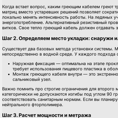
Когда встает вопрос, каким греющим кабелем греют т
матриц вместо устаревших решений позволяет сократи
локально менять интенсивность работы. На ледяных уч
энергопотребление. Альтернативный резистивный прово
витков. Свое тепло греющий кабель должен отдавать 
Шаг 2. Определяем место укладки: снаружи и
Существует два базовых метода установки системы. 
непосредственно в водной среде. У каждого подхода с
Наружная фиксация — оптимальна на этапе прокл
требует использования пищевого пластика в обол
Монтаж греющего кабеля внутри — это экстренно
сальниковый узел.
Важно помнить про строгие ограничения для второго 
категорически не допускаются изгибы под углом 90 гр
соответствовать санитарным нормам. Если вы планиру
нейтрального фторполимера.
Шаг 3. Расчет мощности и метража