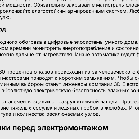
ой мощности. Обязательно закрывайте магистраль слое
проклеивайте влагостойким армированным скотчем. Люб
нулю.
од
оводного обогрева в цифровые экосистемы умного дома
ном времени мониторить энергопотребление и состояни
можно дальше от нагревателя. Иначе автоматика будет 
 60 процентов отказов происходит из-за человеческого
и мастерами приводят к коротким замыканиям. Чтобы с
тличным выбором станут инженеры компании 3D Electro
и абсолютную электрическую безопасность влажных зон
ют элементы зданий от разрушительной наледи. Профе
твие тяжелых сосулек и ледяных пробок в желобах. Ит
тупа и количества расключаемых узлов.
рики перед электромонтажом