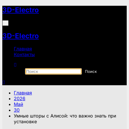
Перейти
3D-Electro
к
содержимому
3D-Electro
Главная
Контакты
Главная
2026
Май
30
Умные шторы с Алисой: что важно знать при
установке