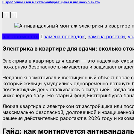
Штробление стен в Екатеринбурге: цена и что важно знать
электромонтаж
замена проводок
,
замена розетки
,
ус
Электрика в квартире для сдачи: сколько с
Электрика в квартире для сдачи — это надежная скры
пожарную безопасность имущества и защищает владел
Недавно я осматривал инвестиционный объект после с
который жильцы умудрились одновременно воткнуть б
почти каждый день сталкиваюсь с ситуацией, когда с
инженерную базу. Но старый фонд Екатеринбурга бан
Любая квартира с электрикой от застройщика или пос
максимально безопасной, долговечной и «защищенной
решения действительно работают в 2026 году и какова
Гайд: как монтируется антивандал