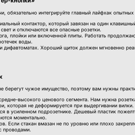
тер-кнопки»
чи, обязательно интегрируйте главный лайфхак опытных
иальный контактор, который завязан на один клавишны
 свет и отключаются все опасные розетки.
юга, плойки или включенной плиты. Работать продолжа
ротечек воды.
и дифавтоматах. Хороший щиток должен мгновенно реаги
к
не берегут чужое имущество, поэтому вам нужны практ
едне-высокого ценового сегмента. Нам нужна розетка 
ри, которая не деформируется при выдергивании вилки.
я в усиленном подрозетнике. Дешевый пластик пожелте
аются моментально.
в. Если стакан вмазан не по уровню или плохо закрепл
с проводами.