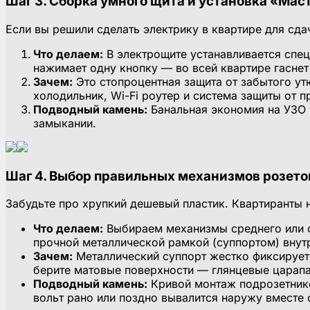
Шаг 3. Сборка умного щита и установка «Мас
Если вы решили сделать электрику в квартире для сда
Что делаем:
В электрощите устанавливается спец
нажимает одну кнопку — во всей квартире гаснет
Зачем:
Это стопроцентная защита от забытого ут
холодильник, Wi-Fi роутер и система защиты от п
Подводный камень:
Банальная экономия на УЗО 
замыкании.
Шаг 4. Выбор правильных механизмов розето
Забудьте про хрупкий дешевый пластик. Квартиранты 
Что делаем:
Выбираем механизмы среднего или ср
прочной металлической рамкой (суппортом) внут
Зачем:
Металлический суппорт жестко фиксируетс
берите матовые поверхности — глянцевые царап
Подводный камень:
Кривой монтаж подрозетнико
вольт рано или поздно вывалится наружу вместе 