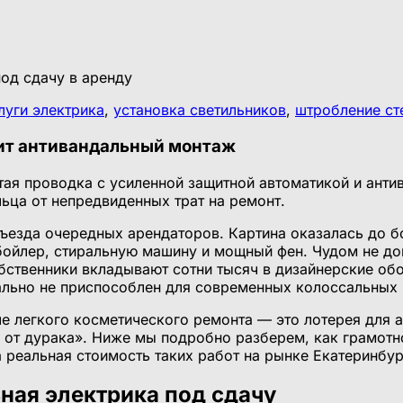
луги электрика
,
установка светильников
,
штробление ст
тоит антивандальный монтаж
тая проводка с усиленной защитной автоматикой и ант
ьца от непредвиденных трат на ремонт.
ъезда очередных арендаторов. Картина оказалась до б
ойлер, стиральную машину и мощный фен. Чудом не дош
обственники вкладывают сотни тысяч в дизайнерские об
ально не приспособлен для современных колоссальных 
ле легкого косметического ремонта — это лотерея для 
 от дурака». Ниже мы подробно разберем, как грамотн
 реальная стоимость таких работ на рынке Екатеринбур
ьная электрика под сдачу