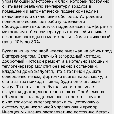
управляющий электронный блок, который постоянно
считывает реальную температуру воздуха в
помещении и автоматически подает команду на
включение или отключение обогрева. Устройство
полностью исключает работу котельного
оборудования вхолостую, поддерживает комфортный
микроклимат без температурных качелей и снижает
сезонные расходы на магистральный или сжиженный
газ от 10% до 30%.
Буквально на прошлой неделе выезжал на объект под
Екатеринбургом. Отличный загородный коттедж,
добротный чистовой ремонт, а в котельной мощный
теплогенератор молотит без единой остановки.
Владелец дома жалуется, что в гостиной дышать
совершенно нечем, форточки всегда нараспашку, а
счета за газ приходят такие, будто он отапливает
улицу. То есть… он ее буквально и отапливает,
выпуская драгоценное тепло в окна. Проблема на
объекте решалась до смешного просто — нужно
было грамотно интегрировать в существующую
систему один небольшой управляющий прибор.
Инерция мышления заставляет нас постоянно бегать